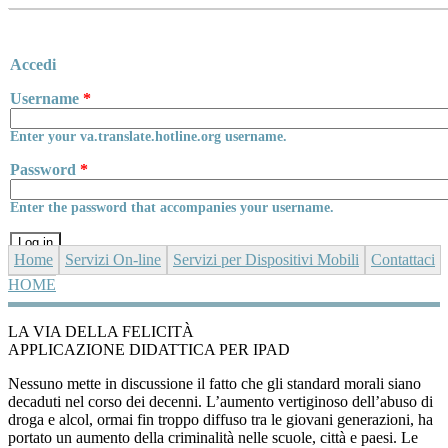
Skip to main content
Accedi
Username
*
Enter your va.translate.hotline.org username.
Password
*
Enter the password that accompanies your username.
Home
Servizi On-line
Servizi per Dispositivi Mobili
Contattaci
HOME
YOU ARE HERE
LA VIA DELLA FELICITÀ
APPLICAZIONE DIDATTICA PER IPAD
Nessuno mette in discussione il fatto che gli standard morali siano
decaduti nel corso dei decenni. L’aumento vertiginoso dell’abuso di
droga e alcol, ormai fin troppo diffuso tra le giovani generazioni, ha
portato un aumento della criminalità nelle scuole, città e paesi. Le