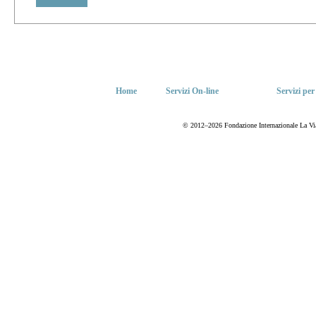
Home
Servizi On-line
Servizi per
© 2012–2026 Fondazione Internazionale La Via del