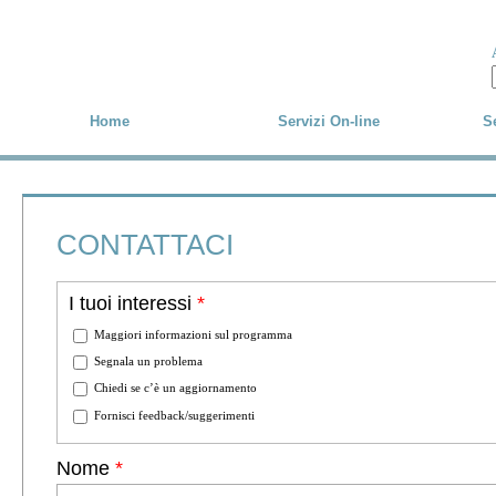
Skip to main content
Home
Servizi On-line
Se
CONTATTACI
I tuoi interessi
*
Maggiori informazioni sul programma
Segnala un problema
Chiedi se c’è un aggiornamento
Fornisci feedback/suggerimenti
Nome
*