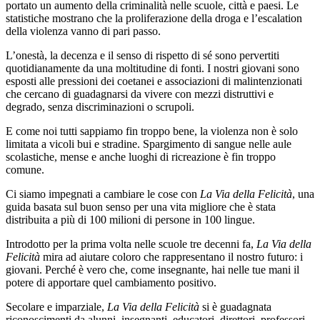
portato un aumento della criminalità nelle scuole, città e paesi. Le
statistiche mostrano che la proliferazione della droga e l’escalation
della violenza vanno di pari passo.
L’onestà, la decenza e il senso di rispetto di sé sono pervertiti
quotidianamente da una moltitudine di fonti. I nostri giovani sono
esposti alle pressioni dei coetanei e associazioni di malintenzionati
che cercano di guadagnarsi da vivere con mezzi distruttivi e
degrado, senza discriminazioni o scrupoli.
E come noi tutti sappiamo fin troppo bene, la violenza non è solo
limitata a vicoli bui e stradine. Spargimento di sangue nelle aule
scolastiche, mense e anche luoghi di ricreazione è fin troppo
comune.
Ci siamo impegnati a cambiare le cose con
La Via della Felicità
, una
guida basata sul buon senso per una vita migliore che è stata
distribuita a più di 100 milioni di persone in 100 lingue.
Introdotto per la prima volta nelle scuole tre decenni fa,
La Via della
Felicità
mira ad aiutare coloro che rappresentano il nostro futuro: i
giovani. Perché è vero che, come insegnante, hai nelle tue mani il
potere di apportare quel cambiamento positivo.
Secolare e imparziale,
La Via della Felicità
si è guadagnata
riconoscimenti da alunni, insegnanti, educatori, direttori, professori,