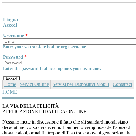
Skip to main content
Lingua
Accedi
Username
*
Enter your va.translate.hotline.org username.
Password
*
Enter the password that accompanies your username.
Home
Servizi On-line
Servizi per Dispositivi Mobili
Contattaci
HOME
YOU ARE HERE
LA VIA DELLA FELICITÀ
APPLICAZIONE DIDATTICA ON-LINE
Nessuno mette in discussione il fatto che gli standard morali siano
decaduti nel corso dei decenni. L’aumento vertiginoso dell’abuso di
droga e alcol, ormai fin troppo diffuso tra le giovani generazioni, ha