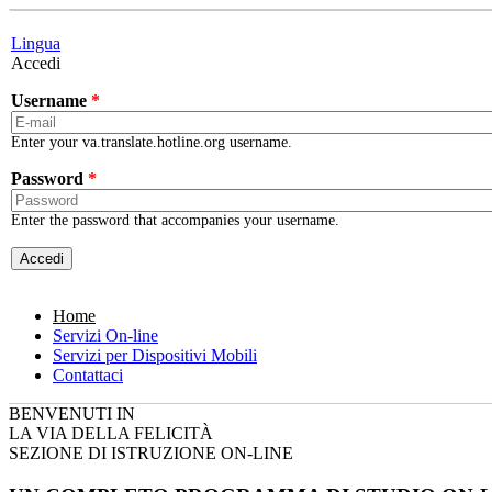
Skip to main content
Lingua
Accedi
Username
*
Enter your va.translate.hotline.org username.
Password
*
Enter the password that accompanies your username.
Home
Servizi On-line
Servizi per Dispositivi Mobili
Contattaci
BENVENUTI IN
LA VIA DELLA FELICITÀ
SEZIONE DI ISTRUZIONE ON-LINE