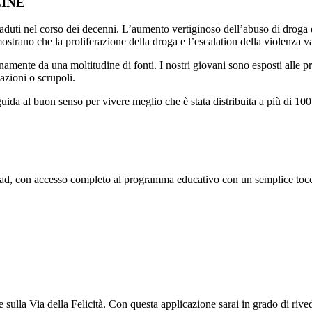
INE
aduti nel corso dei decenni. L’aumento vertiginoso dell’abuso di droga e 
 mostrano che la proliferazione della droga e l’escalation della violenza v
ianamente da una moltitudine di fonti. I nostri giovani sono esposti alle 
azioni o scrupoli.
ida al buon senso per vivere meglio che è stata distribuita a più di 100
iPad, con accesso completo al programma educativo con un semplice toc
ulla Via della Felicità. Con questa applicazione sarai in grado di rivede