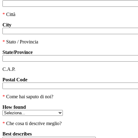
*
Città
City
*
Stato / Provincia
State/Province
C.A.P.
Postal Code
*
Come hai saputo di noi?
How found
*
Che cosa ti descrive meglio?
Best describes