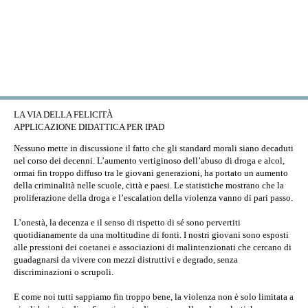
Skip to main content
LA VIA DELLA FELICITÀ
APPLICAZIONE DIDATTICA PER IPAD
Nessuno mette in discussione il fatto che gli standard morali siano decaduti
nel corso dei decenni. L’aumento vertiginoso dell’abuso di droga e alcol,
ormai fin troppo diffuso tra le giovani generazioni, ha portato un aumento
della criminalità nelle scuole, città e paesi. Le statistiche mostrano che la
proliferazione della droga e l’escalation della violenza vanno di pari passo.
L’onestà, la decenza e il senso di rispetto di sé sono pervertiti
quotidianamente da una moltitudine di fonti. I nostri giovani sono esposti
alle pressioni dei coetanei e associazioni di malintenzionati che cercano di
guadagnarsi da vivere con mezzi distruttivi e degrado, senza
discriminazioni o scrupoli.
E come noi tutti sappiamo fin troppo bene, la violenza non è solo limitata a