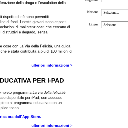
ferazione della droga e l’escalation della
Nazione
i rispetto di sé sono pervertiti
ne di fonti. I nostri giovani sono esposti
Lingua
sociazioni di malintenzionati che cercano di
 distruttivi e degrado, senza
Via
Organizzazione / Istituto
e cose con La Via della Felicità, una guida
erno /
Numero di telefono
/ ecc.
he è stata distribuita a più di 100 milioni di
Città
Occupazione
ulteriori informazioni >
vincia
DUCATIVA PER I-PAD
.A.P.
completo programma
La via della felicità
è
sso disponibile per iPad, con accesso
i noi?
pleto al programma educativo con un
plice tocco.
eglio?
rica ora dall’App Store.
udenti
-
ipanti
ulteriori informazioni >