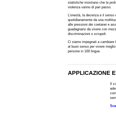
statistiche mostrano che la proli
violenza vanno di pari passo.
L’onestà, la decenza e il senso d
quotidianamente da una moltitudi
alle pressioni dei coetanei e as
guadagnarsi da vivere con mezzi
discriminazioni o scrupoli.
Ci siamo impegnati a cambiare l
Appartamento / Int
Camera 
al buon senso per vivere meglio c
persone in 100 lingue.
Stato / Pro
APPLICAZIONE E
C
Il 
ade
Come hai saputo d
com
sem
Che cosa ti descrive m
Inserisci il nome della
Sca
classe
Fascia d’età degli st
partec
Tipo di Programma di