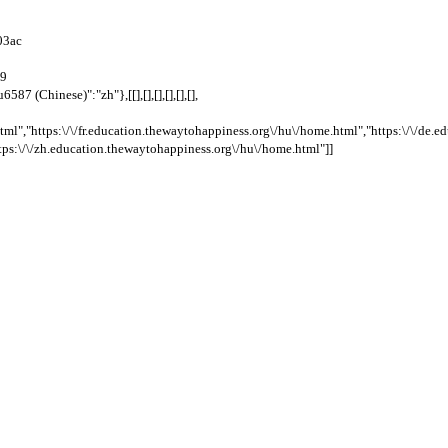
03ac
39
 (Chinese)":"zh"},[[],[],[],[],[],[],
ml","https:\/\/fr.education.thewaytohappiness.org\/hu\/home.html","https:\/\/de.
tps:\/\/zh.education.thewaytohappiness.org\/hu\/home.html"]]