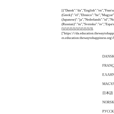
[{"Dansk":"da","English":"en","Fran
(Greek)":"el","Ebraico":"he","Magyar"
(Japanese)":"ja","Nederlands":"nl",
(Russian)":"ru","Svenska":"sv","Espa\u
[],[],[],[],[],[],[],[],[],[],[]],
["https:\/\/da.education.thewaytohapp
es.education.thewaytohappiness.org\/
DANS
FRANÇ
ΕΛΛΗΝ
MAGY
日本語 (
NORS
РУССК