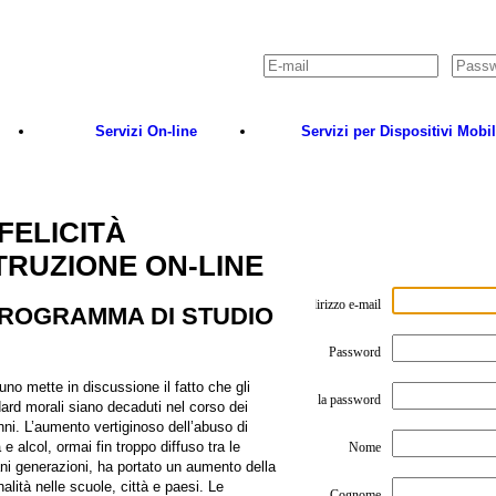
Accedi
Servizi On-line
Servizi per Dispositivi Mobil
FELICITÀ
NI
GRATUITE
STRUZIONE ON-LINE
EGNANTE
ISCRIVITI COME STUDENTE
Indirizzo e-mail
ROGRAMMA DI STUDIO
Password
no mette in discussione il fatto che gli
Riscrivi la password
ard morali siano decaduti nel corso dei
ni. L’aumento vertiginoso dell’abuso di
 e alcol, ormai fin troppo diffuso tra le
Nome
ni generazioni, ha portato un aumento della
nalità nelle scuole, città e paesi. Le
Cognome