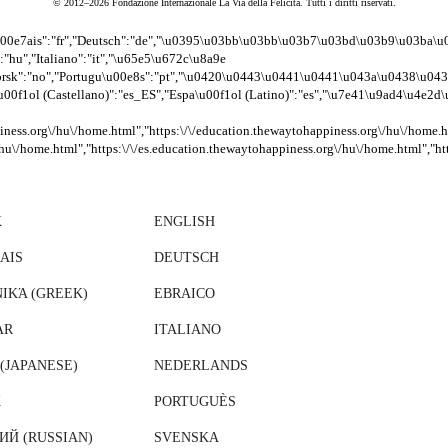
© 2012–2026 Fondazione Internazionale La Via della Felicità. Tutti i diritti riservati.
\u00e7ais":"fr","Deutsch":"de","\u0395\u03bb\u03bb\u03b7\u03bd\u03b9\u03ba\u
:"hu","Italiano":"it","\u65e5\u672c\u8a9e
"Norsk":"no","Portugu\u00e8s":"pt","\u0420\u0443\u0441\u0441\u043a\u0438\u04
00f1ol (Castellano)":"es_ES","Espa\u00f1ol (Latino)":"es","\u7e41\u9ad4\u4e2d\u6587
iness.org\/hu\/home.html","https:\/\/education.thewaytohappiness.org\/hu\/home.ht
hu\/home.html","https:\/\/es.education.thewaytohappiness.org\/hu\/home.html","ht
K
ENGLISH
AIS
DEUTSCH
ΙΚΆ (GREEK)
EBRAICO
AR
ITALIANO
JAPANESE)
NEDERLANDS
K
PORTUGUÈS
ИЙ (RUSSIAN)
SVENSKA