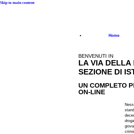
Skip to main content
Home
BENVENUTI IN
LA VIA DELLA 
ISCRIZIO
SEZIONE DI I
ISCRIVITI COME INS
UN COMPLETO P
ON-LINE
Nessu
stand
decen
droga
giova
crimi