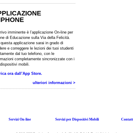
ero di
nnuali
PPLICAZIONE
 IPHONE
un’ora
n’anno
rrivo imminente è l’applicazione On-line per
ne di Educazione sulla Via della Felicità.
questa applicazione sarai in grado di
dere e correggere le lezioni dei tuoi studenti
ttamente dal tuo telefono, con le
rmazioni completamente sincronizzate con i
 dispositivi mobili.
ica ora dall’App Store.
ulteriori informazioni >
Servizi On-line
Servizi per Dispositivi Mobili
Contatt