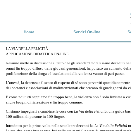
Skip to main content
Home
Servizi On-line
Se
LA VIA DELLA FELICITÀ
APPLICAZIONE DIDATTICA ON-LINE
Nessuno mette in discussione il fatto che gli standard morali siano decaduti ne
ormai fin troppo diffuso tra le giovani generazioni, ha portato un aumento della 
proliferazione della droga e l’escalation della violenza vanno di pari passo.
L’onestà, la decenza e il senso di rispetto di sé sono pervertiti quotidianamente 
dei coetanei e associazioni di malintenzionati che cercano di guadagnarsi da vi
E come noi tutti sappiamo fin troppo bene, la violenza non è solo limitata a vic
anche luoghi di ricreazione è fin troppo comune.
Ci siamo impegnati a cambiare le cose con
La Via della Felicità
, una guida bas
100 milioni di persone in 100 lingue.
Introdotto per la prima volta nelle scuole tre decenni fa,
La Via della Felicità
mi
è vero che, come insegnante, hai nelle tue mani il potere di apportare quel cam