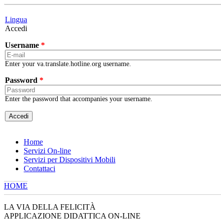
Skip to main content
Lingua
Accedi
Username
*
Enter your va.translate.hotline.org username.
Password
*
Enter the password that accompanies your username.
Home
Servizi On-line
Servizi per Dispositivi Mobili
Contattaci
HOME
YOU ARE HERE
LA VIA DELLA FELICITÀ
APPLICAZIONE DIDATTICA ON-LINE