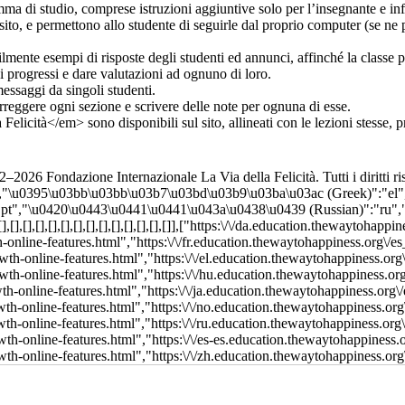
–2026 Fondazione Internazionale La Via della Felicità. Tutti i diritti ris
","\u0395\u03bb\u03bb\u03b7\u03bd\u03b9\u03ba\u03ac (Greek)":"el",
:"pt","\u0420\u0443\u0441\u0441\u043a\u0438\u0439 (Russian)":"ru",
,[],[],[],[],[],[],[],[],[],[],[],[]],["https:\/\/da.education.thewaytohapp
-online-features.html","https:\/\/fr.education.thewaytohappiness.org\/e
wth-online-features.html","https:\/\/el.education.thewaytohappiness.org
twth-online-features.html","https:\/\/hu.education.thewaytohappiness.or
wth-online-features.html","https:\/\/ja.education.thewaytohappiness.org\
twth-online-features.html","https:\/\/no.education.thewaytohappiness.org
wth-online-features.html","https:\/\/ru.education.thewaytohappiness.org
wth-online-features.html","https:\/\/es-es.education.thewaytohappiness.
wth-online-features.html","https:\/\/zh.education.thewaytohappiness.org