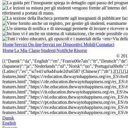
Home
Servizi On-line
Servizi per Dispositivi Mobili
Contattaci
Home
La Mia Classe
Studenti
Notifiche
Risorse
© 2012
[{"Dansk":"da","English":"en","Fran\u00e7ais":"fr","Deutsch":"de
(Japanese)":"ja","Nederlands":"nl","Norsk":"no","Portugu\u00e8s"
(Latino)":"es","\u7e41\u9ad4\u4e2d\u6587 (Chinese)":"zh"},[[],[],[],[],[]
features.html","https:\/\/education.thewaytohappiness.org\/es_ES\/twth
features.html","https:\/\/de.education.thewaytohappiness.org\/es_ES\/t
features.html","https:\/\/he.education.thewaytohappiness.org\/es_ES\/
features.html","https:\/\/it.education.thewaytohappiness.org\/es_ES\/t
features.html","https:\/\/nl.education.thewaytohappiness.org\/es_ES\/
features.html","https:\/\/pt.education.thewaytohappiness.org\/es_ES\/t
features.html","https:\/\/sv.education.thewaytohappiness.org\/es_ES\/t
features.html","https:\/\/es.education.thewaytohappiness.org\/es_ES\/t
Dansk
English