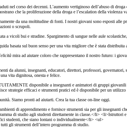
aduti nel corso dei decenni. L’aumento vertiginoso dell’abuso di droga e 
 mostrano che la proliferazione della droga e l’escalation della violenza v
ianamente da una moltitudine di fonti. I nostri giovani sono esposti alle 
azioni o scrupoli.
tata a vicoli bui e stradine. Spargimento di sangue nelle aule scolastich
guida basata sul buon senso per una vita migliore che è stata distribuita 
elicità
mira ad aiutare coloro che rappresentano il nostro futuro: i giova
nti da alunni, insegnanti, educatori, direttori, professori, governatori, 
 una vita dignitosa, onesta e felice.
GRATUITAMENTE disponibile a insegnanti e animatori di gruppi giovanili 
e strategie efficaci e strumenti pratici ed è disponibile per un utilizzo
unità. Siamo pronti ad aiutarti. Crea la tua classe on-line oggi.