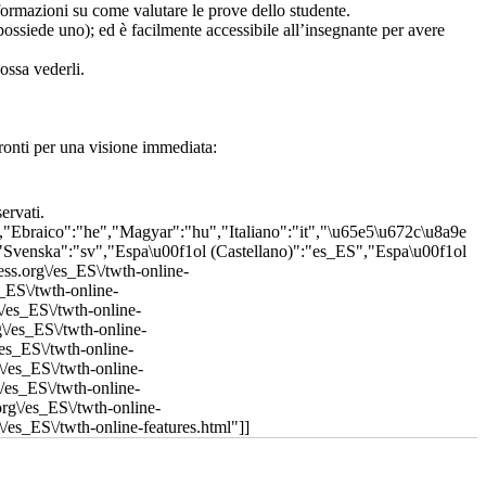
ervati.
"Ebraico":"he","Magyar":"hu","Italiano":"it","\u65e5\u672c\u8a9e
"Svenska":"sv","Espa\u00f1ol (Castellano)":"es_ES","Espa\u00f1ol
iness.org\/es_ES\/twth-online-
s_ES\/twth-online-
\/es_ES\/twth-online-
g\/es_ES\/twth-online-
/es_ES\/twth-online-
\/es_ES\/twth-online-
\/es_ES\/twth-online-
org\/es_ES\/twth-online-
\/es_ES\/twth-online-features.html"]]