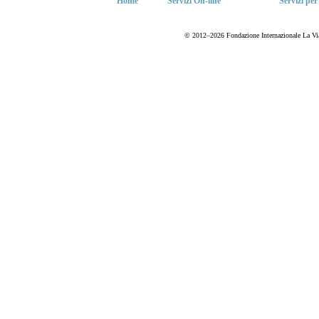
Home
Servizi On-line
Servizi per
© 2012–2026 Fondazione Internazionale La Via del