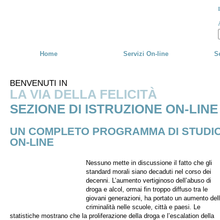
Skip to main content
Home
Servizi On-line
Se
BENVENUTI IN
LA VIA DELLA FELICITÀ
SEZIONE DI ISTRUZIONE ON-LINE
UN COMPLETO PROGRAMMA DI STUDI
ON-LINE
Nessuno mette in discussione il fatto che gli
standard morali siano decaduti nel corso dei
decenni. L’aumento vertiginoso dell’abuso di
droga e alcol, ormai fin troppo diffuso tra le
giovani generazioni, ha portato un aumento del
criminalità nelle scuole, città e paesi. Le
statistiche mostrano che la proliferazione della droga e l’escalation della