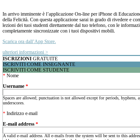
In arrivo imminente è l’applicazione On-line per iPhone di Educazion
della Felicità. Con questa applicazione sarai in grado di rivedere e cor
lezioni dei tuoi studenti direttamente dal tuo telefono, con le informaz
completamente sincronizzate con i tuoi dispositivi mobili.
Scarica ora dall’App Store.
ulteriori informazioni >
ISCRIZIONI
GRATUITE
ISCRIVITI COME INSEGNANTE
ISCRIVITI COME STUDENTE
*
Nome
Username
*
Spaces are allowed; punctuation is not allowed except for periods, hyphens, 
underscores.
*
Indirizzo e-mail
E-mail address
*
A valid e-mail address. All e-mails from the system will be sent to this addre