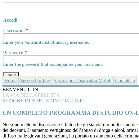
Skip to main content
Accedi
Username
*
Enter your va.translate.hotline.org username.
Password
*
Enter the password that accompanies your username.
Home
Servizi On-line
Servizi per Dispositivi Mobili
Contattaci
BENVENUTI IN
LA VIA DELLA FELICITÀ
SEZIONE DI ISTRUZIONE ON-LINE
UN COMPLETO PROGRAMMA DI STUDIO ON-L
Nessuno mette in discussione il fatto che gli standard morali siano dec
dei decenni. L’aumento vertiginoso dell’abuso di droga e alcol, ormai 
diffuso tra le giovani generazioni, ha portato un aumento della criminal