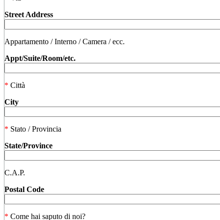
Street Address
Appartamento / Interno / Camera / ecc.
Appt/Suite/Room/etc.
*
Città
City
*
Stato / Provincia
State/Province
C.A.P.
Postal Code
*
Come hai saputo di noi?