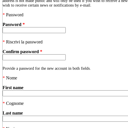
address is not made public and will only be used if you wish to receive a ne
wish to receive certain news or notifications by e-mail.
*
Password
Password
*
*
Riscrivi la password
Confirm password
*
Provide a password for the new account in both fields.
*
Nome
First name
*
Cognome
Last name